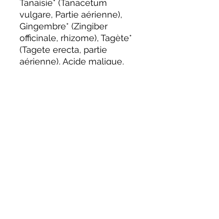
Tanaisie* (Tanacetum
vulgare, Partie aérienne),
Gingembre* (Zingiber
officinale, rhizome), Tagète*
(Tagete erecta, partie
aérienne), Acide malique,
Acide tartrique, Eau florale
de Reine des Prés*, Elixir
floraux: Violette d’eau*
(Water Violet), Ajonc*
(Gorse), Pommier Sauvage*
(Crab Apple)
* Ingrédient issu de
l’agriculture biologique
100 % du total des
ingrédients sont d’origine
naturelle
69,8 % du total des
ingrédients sont obtenus