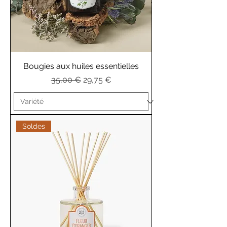
Bougies aux huiles essentielles
Prix original
Prix promotionnel
35,00 €
29,75 €
Soldes