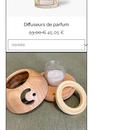
Diffuseurs de parfum
Prix original
Prix promotionnel
53,00 €
45,05 €