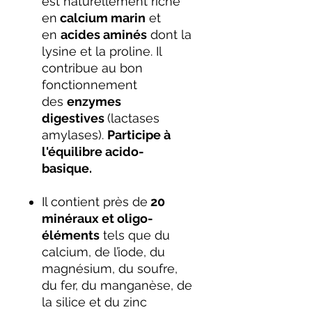
est naturellement riche
en
calcium marin
et
en
acides aminés
dont la
lysine et la proline. Il
contribue au bon
fonctionnement
des
enzymes
digestives
(lactases
amylases).
Participe à
l'équilibre acido-
basique.
Il contient près de
20
minéraux et oligo-
éléments
tels que du
calcium, de l’iode, du
magnésium, du soufre,
du fer, du manganèse, de
la silice et du zinc