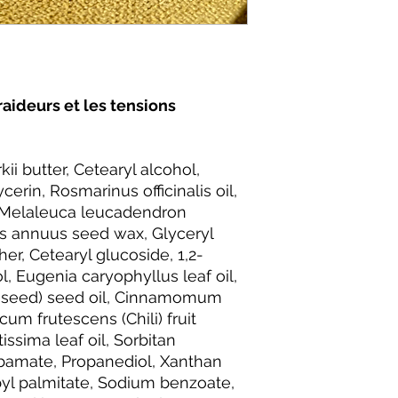
aideurs et les tensions
i butter, Cetearyl alcohol,
cerin, Rosmarinus officinalis oil,
, Melaleuca leucadendron
hus annuus seed wax, Glyceryl
her, Cetearyl glucoside, 1,2-
l, Eugenia caryophyllus leaf oil,
peseed) seed oil, Cinnamomum
um frutescens (Chili) fruit
tissima leaf oil, Sorbitan
arbamate, Propanediol, Xanthan
yl palmitate, Sodium benzoate,