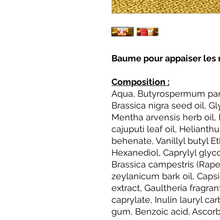
Baume pour appaiser les r
Composition :
Aqua, Butyrospermum parki
Brassica nigra seed oil, Gly
Mentha arvensis herb oil
cajuputi leaf oil, Heliant
behenate, Vanillyl butyl Et
Hexanediol, Caprylyl glyco
Brassica campestris (Ra
zeylanicum bark oil, Capsic
extract, Gaultheria fragran
caprylate, Inulin lauryl c
gum, Benzoic acid, Ascorb