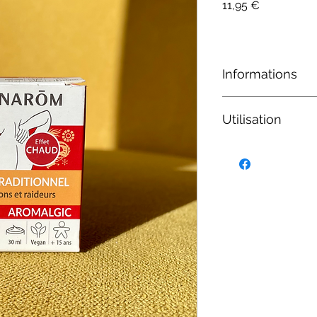
Prix
11,95 €
Informations
Contenance :
30ml.
Utilisation
Appliquer localement
légèrement. Ne pas a
par jour.
Se laver les mains a