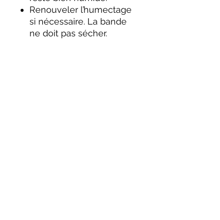
Renouveler l’humectage
si nécessaire. La bande
ne doit pas sécher.
Comment ça fonctionne ?
Grâce à notre technologie
brevetée, nous réussissons
à imprégner une fine
couche d’argile broyée très
finement sur une bande de
cellulose 100% végétale et
100% recyclable. C’est cette
innovation, qui, permet à
nos bandes d’être efficace,
même avec une couche
d’argile très fine.
Le saviez vous ? Ce n’est en